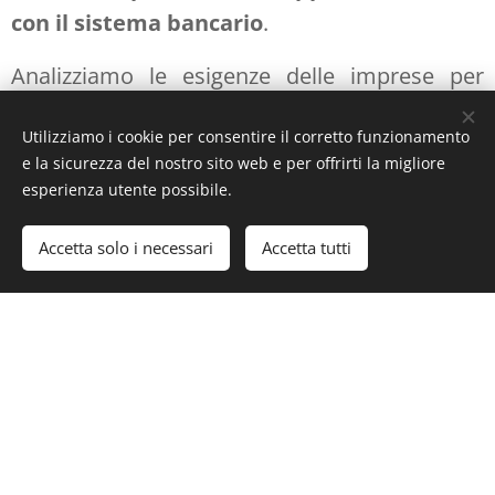
con il sistema bancario
.
Analizziamo le esigenze delle imprese per
Rassegna stampa
Analisi e approfondimenti curati dal team
individuare soluzioni che rispondano ai loro
editoriale
Utilizziamo i cookie per consentire il corretto funzionamento
bisogni, come l'accesso a finanziamenti per
e la sicurezza del nostro sito web e per offrirti la migliore
WhatsApp
nuovi investimenti produttivi.
esperienza utente possibile.
Chatta con noi
Accetta solo i necessari
Accetta tutti
Esplora le news dal nostro Blog