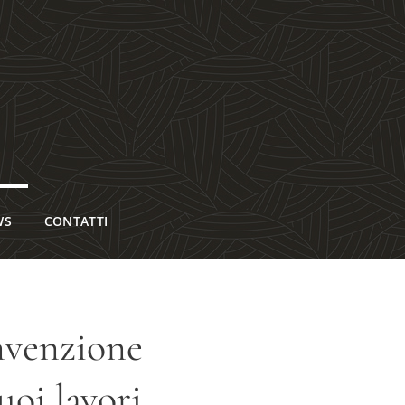
WS
CONTATTI
onvenzione
uoi lavori