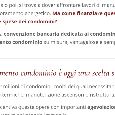
o poi, si trova a dover affrontare lavori di man
lioramento energetico.
Ma come finanziare ques
e spese dei condomini?
na
convenzione bancaria dedicata ai condomìni
ento condominio
su misura, vantaggiose e sempl
amento condominio è oggi una scelta s
1,2 milioni di condomìni, molti dei quali necessitan
ni termiche, manutenzione ascensori o ristrutturaz
ncentiva queste opere con importanti
agevolazion