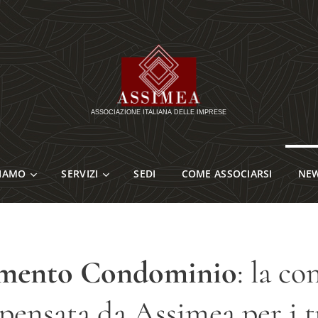
SIAMO
SERVIZI
SEDI
COME ASSOCIARSI
NE
amento Condominio
: la c
pensata da Assimea per i t