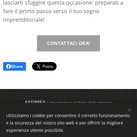
lasciarti sfuggire questa occasione: preparati a
fare il primo passo verso il tuo sogno
imprenditoriale!
CONTATTACI ORA!
Share
Rassegna stampa
ASSIMEA
| Associazione Italiana delle Imprese
Analisi e approfondimenti curati dal team
editoriale
Via Armando Diaz, 8 | 80134 Napoli (NA)
Utilizziamo i cookie per consentire il corretto funzionamento
C.F. 95149380636
e la sicurezza del nostro sito web e per offrirti la migliore
WhatsApp
+39 0815515475 | +39 0815515795 | +39 3337121536
esperienza utente possibile.
Chatta con noi
info@assimea.it | assimea@pec.it