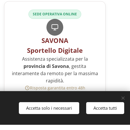
SEDE OPERATIVA ONLINE
SAVONA
Sportello Digitale
Assistenza specializzata per la
provincia di Savona
, gestita
Rassegna stampa
Analisi e approfondimenti curati dal team
interamente da remoto per la massima
editoriale
rapidità.
Risposta garantita entro 48h
WhatsApp
Invia una richiesta
Chatta con noi
Accetta solo i necessari
Accetta tutti