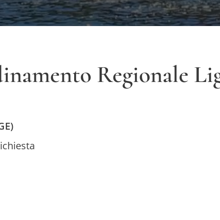
inamento Regionale Lig
GE)
richiesta