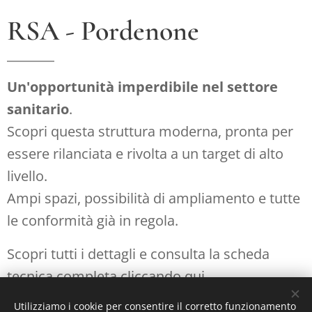
RSA - Pordenone
Un'opportunità imperdibile nel settore
sanitario
.
Scopri questa struttura moderna, pronta per
essere rilanciata e rivolta a un target di alto
livello.
Ampi spazi, possibilità di ampliamento e tutte
le conformità già in regola.
Scopri tutti i dettagli e consulta la scheda
Rassegna stampa
tecnica completa cliccando qui.
Analisi e approfondimenti curati dal team
editoriale
Utilizziamo i cookie per consentire il corretto funzionamento