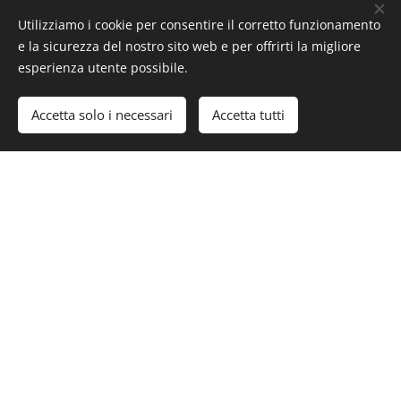
editoriale
Utilizziamo i cookie per consentire il corretto funzionamento
e la sicurezza del nostro sito web e per offrirti la migliore
WhatsApp
esperienza utente possibile.
Chatta con noi
Accetta solo i necessari
Accetta tutti
Immobile a Reddito -
Roma
Situato in una posizione strategica lungo